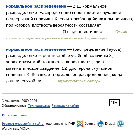
нормальное распределение
— 2.11 нормальное
распределение: Распределение вероятностей случайной
непрерывной величины X, если х любое действительное число,
при котором плотность вероятности составляет
, (1) , где m истинное… …
Словарь-
справочник терминов нормативно-технической документации
нормальное распределение
— (распределение Гаусса),
распределение вероятностей случайной величины X,
характеризуемой плотностью вероятности , где a
математическое ожидание, Σ2 дисперсия случайной
величины X. Возникает нормальное распределение, когда
данная случайная… …
Энциклопедический словарь
© Академик, 2000-2026
18+
Обратная связь:
Техподдержка
,
Реклама на сайте
👣 Путешествия
Экспорт словарей на сайты
, сделанные на PHP,
Joomla,
Drupal,
WordPress, MODx.