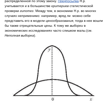
распределенной по этому закону.
Предпосылка
Н.р.
учитывается и в большинстве
критериев
статистической
проверки
гипотез
. Между тем, в экономике Н.р. во многих
случаях неприменимо: например, вряд ли можно себе
представить его в модели
ценообра
зования
, тогда в нее вошли
бы также отрицательные цены. К тому же
выборки
в
экономических исследованиях часто слишком малы.(см.
Неполная
выборка
).