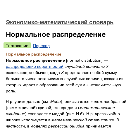
Экономико-математический словарь
Нормальное распределение
Толкование
Перевод
Нормальное распределение
Нормальное распределение
[normal distribution] —
распределение вероятностей
случайной величины X
,
возникающее обычно, когда
X
представляет собой сумму
большого числа независимых случайных величин, каждая из
которых играет в образовании всей суммы незначительную
роль.
Н.р. унимодально (см.
Мода
), описывается колоколообразной
(симметричной) кривой; его средняя (
математическое
ожидание
) совпадает с модой (рис. H.6). Н.р. чрезвычайно
широко используется в
математической статистике
. В
частности, в моделях
регрессии
ошибка
принимается